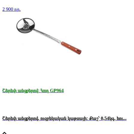
2 900 դր.
Շերեփ անցքերով։ Կոդ GP964
Շերեփ անցքերով, ուզբեկական կաթսայի։ Քաշ՝ 0,54կգ, հու...