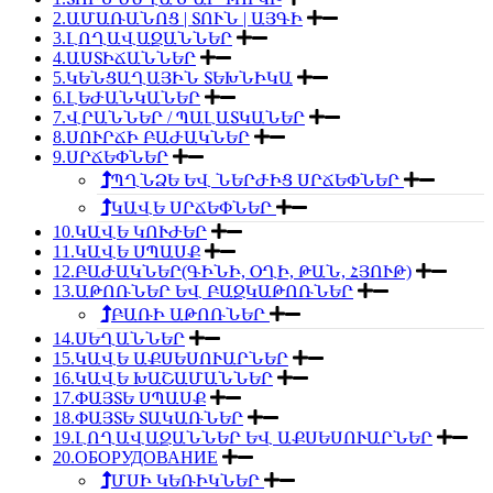
2.ԱՄԱՌԱՆՈՑ | ՏՈՒՆ | ԱՅԳԻ
3.ԼՈՂԱՎԱԶԱՆՆԵՐ
4.ԱՍՏԻՃԱՆՆԵՐ
5.ԿԵՆՑԱՂԱՅԻՆ ՏԵԽՆԻԿԱ
6.ԼԵԺԱՆԿԱՆԵՐ
7.ՎՐԱՆՆԵՐ / ՊԱԼԱՏԿԱՆԵՐ
8.ՍՈՒՐՃԻ ԲԱԺԱԿՆԵՐ
9.ՍՐՃԵՓՆԵՐ
ՊՂՆՁԵ ԵՎ ՆԵՐԺԻՑ ՍՐՃԵՓՆԵՐ
ԿԱՎԵ ՍՐՃԵՓՆԵՐ
10.ԿԱՎԵ ԿՈՒԺԵՐ
11.ԿԱՎԵ ՍՊԱՍՔ
12.ԲԱԺԱԿՆԵՐ(ԳԻՆԻ, ՕՂԻ, ԹԱՆ, ՀՅՈՒԹ)
13.ԱԹՈՌՆԵՐ ԵՎ ԲԱԶԿԱԹՈՌՆԵՐ
ԲԱՌԻ ԱԹՈՌՆԵՐ
14.ՍԵՂԱՆՆԵՐ
15.ԿԱՎԵ ԱՔՍԵՍՈՒԱՐՆԵՐ
16.ԿԱՎԵ ԽԱՇԱՄԱՆՆԵՐ
17.ՓԱՅՏԵ ՍՊԱՍՔ
18.ՓԱՅՏԵ ՏԱԿԱՌՆԵՐ
19.ԼՈՂԱՎԱԶԱՆՆԵՐ ԵՎ ԱՔՍԵՍՈՒԱՐՆԵՐ
20.ОБОРУДОВАНИЕ
ՄՍԻ ԿԵՌԻԿՆԵՐ