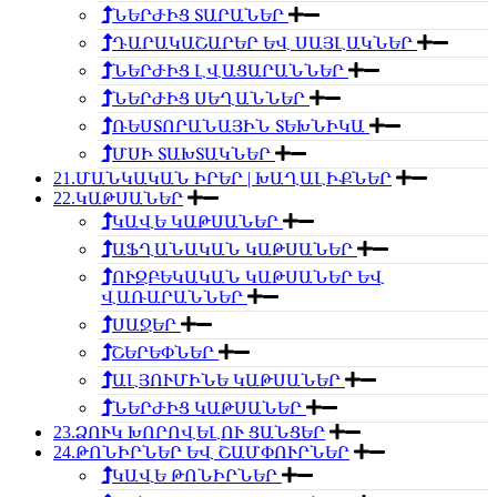
ՆԵՐԺԻՑ ՏԱՐԱՆԵՐ
ԴԱՐԱԿԱՇԱՐԵՐ ԵՎ ՍԱՅԼԱԿՆԵՐ
ՆԵՐԺԻՑ ԼՎԱՑԱՐԱՆՆԵՐ
ՆԵՐԺԻՑ ՍԵՂԱՆՆԵՐ
ՌԵՍՏՈՐԱՆԱՅԻՆ ՏԵԽՆԻԿԱ
ՄՍԻ ՏԱԽՏԱԿՆԵՐ
21.ՄԱՆԿԱԿԱՆ ԻՐԵՐ | ԽԱՂԱԼԻՔՆԵՐ
22.ԿԱԹՍԱՆԵՐ
ԿԱՎԵ ԿԱԹՍԱՆԵՐ
ԱՖՂԱՆԱԿԱՆ ԿԱԹՍԱՆԵՐ
ՈՒԶԲԵԿԱԿԱՆ ԿԱԹՍԱՆԵՐ ԵՎ
ՎԱՌԱՐԱՆՆԵՐ
ՍԱՋԵՐ
ՇԵՐԵՓՆԵՐ
ԱԼՅՈՒՄԻՆԵ ԿԱԹՍԱՆԵՐ
ՆԵՐԺԻՑ ԿԱԹՍԱՆԵՐ
23.ՁՈՒԿ ԽՈՐՈՎԵԼՈՒ ՑԱՆՑԵՐ
24.ԹՈՆԻՐՆԵՐ ԵՎ ՇԱՄՓՈՒՐՆԵՐ
ԿԱՎԵ ԹՈՆԻՐՆԵՐ