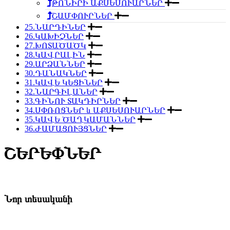
ԹՈՆԻՐԻ ԱՔՍԵՍՈՒԱՐՆԵՐ
ՇԱՄՓՈՒՐՆԵՐ
25.ՆԱՐԴԻՆԵՐ
26.ԿԱԽԻՉՆԵՐ
27.ԽՈՏԱԾԱԾԿ
28.ԿԱՎՐԱԼԻՆ
29.ԱՐՁԱՆՆԵՐ
30.ԴԱՆԱԿՆԵՐ
31.ԿԱՎԵ ԿԵՑԻՆԵՐ
32.ՆԱՐԳԻԼԱՆԵՐ
33.ԳԻՆՈՒ ՏԱԿԴԻՐՆԵՐ
34.ՍՓՌՈՑՆԵՐ և ԱՔՍԵՍՈՒԱՐՆԵՐ
35.ԿԱՎԵ ԾԱՂԿԱՄԱՆՆԵՐ
36.ԺԱՄԱՑՈՒՅՑՆԵՐ
ՇԵՐԵՓՆԵՐ
Նոր տեսականի