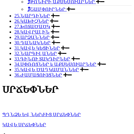
ԹՈՆԻՐԻ ԱՔՍԵՍՈՒԱՐՆԵՐ
ՇԱՄՓՈՒՐՆԵՐ
25.ՆԱՐԴԻՆԵՐ
26.ԿԱԽԻՉՆԵՐ
27.ԽՈՏԱԾԱԾԿ
28.ԿԱՎՐԱԼԻՆ
29.ԱՐՁԱՆՆԵՐ
30.ԴԱՆԱԿՆԵՐ
31.ԿԱՎԵ ԿԵՑԻՆԵՐ
32.ՆԱՐԳԻԼԱՆԵՐ
33.ԳԻՆՈՒ ՏԱԿԴԻՐՆԵՐ
34.ՍՓՌՈՑՆԵՐ և ԱՔՍԵՍՈՒԱՐՆԵՐ
35.ԿԱՎԵ ԾԱՂԿԱՄԱՆՆԵՐ
36.ԺԱՄԱՑՈՒՅՑՆԵՐ
ՍՐՃԵՓՆԵՐ
ՊՂՆՁԵ ԵՎ ՆԵՐԺԻՑ ՍՐՃԵՓՆԵՐ
ԿԱՎԵ ՍՐՃԵՓՆԵՐ