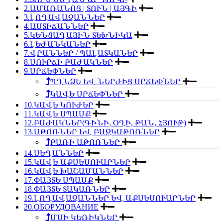
2.ԱՄԱՌԱՆՈՑ | ՏՈՒՆ | ԱՅԳԻ
3.ԼՈՂԱՎԱԶԱՆՆԵՐ
4.ԱՍՏԻՃԱՆՆԵՐ
5.ԿԵՆՑԱՂԱՅԻՆ ՏԵԽՆԻԿԱ
6.ԼԵԺԱՆԿԱՆԵՐ
7.ՎՐԱՆՆԵՐ / ՊԱԼԱՏԿԱՆԵՐ
8.ՍՈՒՐՃԻ ԲԱԺԱԿՆԵՐ
9.ՍՐՃԵՓՆԵՐ
ՊՂՆՁԵ ԵՎ ՆԵՐԺԻՑ ՍՐՃԵՓՆԵՐ
ԿԱՎԵ ՍՐՃԵՓՆԵՐ
10.ԿԱՎԵ ԿՈՒԺԵՐ
11.ԿԱՎԵ ՍՊԱՍՔ
12.ԲԱԺԱԿՆԵՐ(ԳԻՆԻ, ՕՂԻ, ԹԱՆ, ՀՅՈՒԹ)
13.ԱԹՈՌՆԵՐ ԵՎ ԲԱԶԿԱԹՈՌՆԵՐ
ԲԱՌԻ ԱԹՈՌՆԵՐ
14.ՍԵՂԱՆՆԵՐ
15.ԿԱՎԵ ԱՔՍԵՍՈՒԱՐՆԵՐ
16.ԿԱՎԵ ԽԱՇԱՄԱՆՆԵՐ
17.ՓԱՅՏԵ ՍՊԱՍՔ
18.ՓԱՅՏԵ ՏԱԿԱՌՆԵՐ
19.ԼՈՂԱՎԱԶԱՆՆԵՐ ԵՎ ԱՔՍԵՍՈՒԱՐՆԵՐ
20.ОБОРУДОВАНИЕ
ՄՍԻ ԿԵՌԻԿՆԵՐ