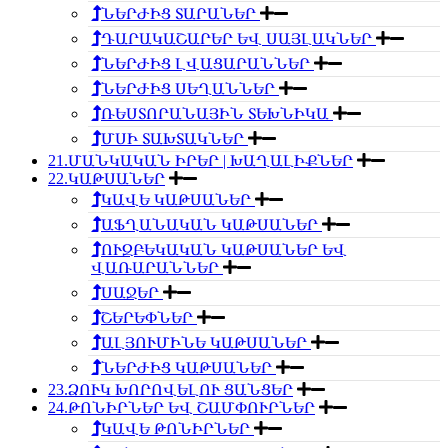
ՆԵՐԺԻՑ ՏԱՐԱՆԵՐ
ԴԱՐԱԿԱՇԱՐԵՐ ԵՎ ՍԱՅԼԱԿՆԵՐ
ՆԵՐԺԻՑ ԼՎԱՑԱՐԱՆՆԵՐ
ՆԵՐԺԻՑ ՍԵՂԱՆՆԵՐ
ՌԵՍՏՈՐԱՆԱՅԻՆ ՏԵԽՆԻԿԱ
ՄՍԻ ՏԱԽՏԱԿՆԵՐ
21.ՄԱՆԿԱԿԱՆ ԻՐԵՐ | ԽԱՂԱԼԻՔՆԵՐ
22.ԿԱԹՍԱՆԵՐ
ԿԱՎԵ ԿԱԹՍԱՆԵՐ
ԱՖՂԱՆԱԿԱՆ ԿԱԹՍԱՆԵՐ
ՈՒԶԲԵԿԱԿԱՆ ԿԱԹՍԱՆԵՐ ԵՎ
ՎԱՌԱՐԱՆՆԵՐ
ՍԱՋԵՐ
ՇԵՐԵՓՆԵՐ
ԱԼՅՈՒՄԻՆԵ ԿԱԹՍԱՆԵՐ
ՆԵՐԺԻՑ ԿԱԹՍԱՆԵՐ
23.ՁՈՒԿ ԽՈՐՈՎԵԼՈՒ ՑԱՆՑԵՐ
24.ԹՈՆԻՐՆԵՐ ԵՎ ՇԱՄՓՈՒՐՆԵՐ
ԿԱՎԵ ԹՈՆԻՐՆԵՐ