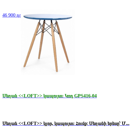
46 900 դր.
Սեղան <<LOFT>> կապույտ: Կոդ GPS416-04
Սեղան <<LOFT>> կլոր, կապույտ: Հումք։ Սեղանի երեսը՝ Մ...