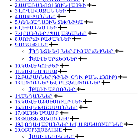
2.ԱՄԱՌԱՆՈՑ | ՏՈՒՆ | ԱՅԳԻ
3.ԼՈՂԱՎԱԶԱՆՆԵՐ
4.ԱՍՏԻՃԱՆՆԵՐ
5.ԿԵՆՑԱՂԱՅԻՆ ՏԵԽՆԻԿԱ
6.ԼԵԺԱՆԿԱՆԵՐ
7.ՎՐԱՆՆԵՐ / ՊԱԼԱՏԿԱՆԵՐ
8.ՍՈՒՐՃԻ ԲԱԺԱԿՆԵՐ
9.ՍՐՃԵՓՆԵՐ
ՊՂՆՁԵ ԵՎ ՆԵՐԺԻՑ ՍՐՃԵՓՆԵՐ
ԿԱՎԵ ՍՐՃԵՓՆԵՐ
10.ԿԱՎԵ ԿՈՒԺԵՐ
11.ԿԱՎԵ ՍՊԱՍՔ
12.ԲԱԺԱԿՆԵՐ(ԳԻՆԻ, ՕՂԻ, ԹԱՆ, ՀՅՈՒԹ)
13.ԱԹՈՌՆԵՐ ԵՎ ԲԱԶԿԱԹՈՌՆԵՐ
ԲԱՌԻ ԱԹՈՌՆԵՐ
14.ՍԵՂԱՆՆԵՐ
15.ԿԱՎԵ ԱՔՍԵՍՈՒԱՐՆԵՐ
16.ԿԱՎԵ ԽԱՇԱՄԱՆՆԵՐ
17.ՓԱՅՏԵ ՍՊԱՍՔ
18.ՓԱՅՏԵ ՏԱԿԱՌՆԵՐ
19.ԼՈՂԱՎԱԶԱՆՆԵՐ ԵՎ ԱՔՍԵՍՈՒԱՐՆԵՐ
20.ОБОРУДОВАНИЕ
ՄՍԻ ԿԵՌԻԿՆԵՐ