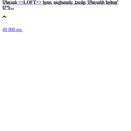
Սեղան <<LOFT>> կլոր, սպիտակ: Հումք։ Սեղանի երեսը՝
ՄԴ...
49 900 դր.