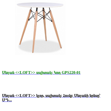
Սեղան <<LOFT>> սպիտակ: Կոդ GPS220-01
Սեղան <<LOFT>> կլոր, սպիտակ: Հումք։ Սեղանի երեսը՝
ՄԴ...