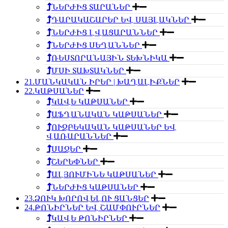
ՆԵՐԺԻՑ ՏԱՐԱՆԵՐ
ԴԱՐԱԿԱՇԱՐԵՐ ԵՎ ՍԱՅԼԱԿՆԵՐ
ՆԵՐԺԻՑ ԼՎԱՑԱՐԱՆՆԵՐ
ՆԵՐԺԻՑ ՍԵՂԱՆՆԵՐ
ՌԵՍՏՈՐԱՆԱՅԻՆ ՏԵԽՆԻԿԱ
ՄՍԻ ՏԱԽՏԱԿՆԵՐ
21.ՄԱՆԿԱԿԱՆ ԻՐԵՐ | ԽԱՂԱԼԻՔՆԵՐ
22.ԿԱԹՍԱՆԵՐ
ԿԱՎԵ ԿԱԹՍԱՆԵՐ
ԱՖՂԱՆԱԿԱՆ ԿԱԹՍԱՆԵՐ
ՈՒԶԲԵԿԱԿԱՆ ԿԱԹՍԱՆԵՐ ԵՎ
ՎԱՌԱՐԱՆՆԵՐ
ՍԱՋԵՐ
ՇԵՐԵՓՆԵՐ
ԱԼՅՈՒՄԻՆԵ ԿԱԹՍԱՆԵՐ
ՆԵՐԺԻՑ ԿԱԹՍԱՆԵՐ
23.ՁՈՒԿ ԽՈՐՈՎԵԼՈՒ ՑԱՆՑԵՐ
24.ԹՈՆԻՐՆԵՐ ԵՎ ՇԱՄՓՈՒՐՆԵՐ
ԿԱՎԵ ԹՈՆԻՐՆԵՐ