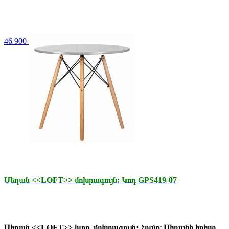
46 900 դր.
Սեղան <<LOFT>> մոխրագույն: Կոդ GPS419-07
Սեղան <<LOFT>> կլոր, մոխրագույն: Հումք։ Սեղանի երեսը...