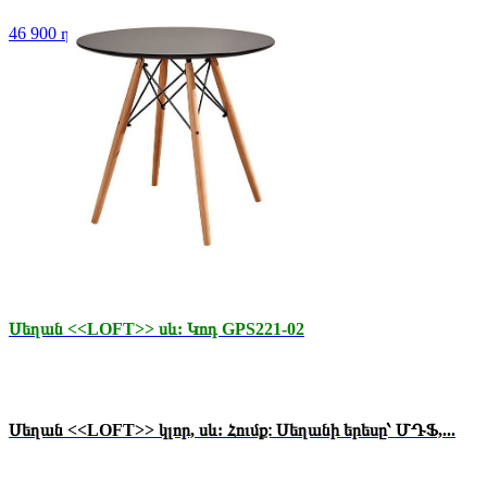
46 900 դր.
Սեղան <<LOFT>> սև: Կոդ GPS221-02
Սեղան <<LOFT>> կլոր, սև: Հումք։ Սեղանի երեսը՝ ՄԴՖ,...