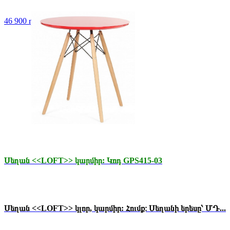
46 900 դր.
Սեղան <<LOFT>> կարմիր: Կոդ GPS415-03
Սեղան <<LOFT>> կլոր, կարմիր: Հումք։ Սեղանի երեսը՝ ՄԴ...