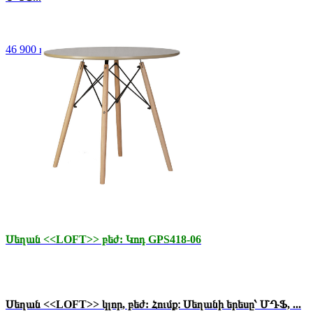
46 900 դր.
Սեղան <<LOFT>> բեժ: Կոդ GPS418-06
Սեղան <<LOFT>> կլոր, բեժ: Հումք։ Սեղանի երեսը՝ ՄԴՖ, ...