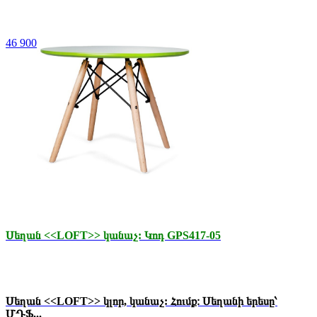
46 900 դր.
Սեղան <<LOFT>> կանաչ: Կոդ GPS417-05
Սեղան <<LOFT>> կլոր, կանաչ: Հումք։ Սեղանի երեսը՝
ՄԴՖ...