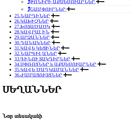
ԹՈՆԻՐԻ ԱՔՍԵՍՈՒԱՐՆԵՐ
ՇԱՄՓՈՒՐՆԵՐ
25.ՆԱՐԴԻՆԵՐ
26.ԿԱԽԻՉՆԵՐ
27.ԽՈՏԱԾԱԾԿ
28.ԿԱՎՐԱԼԻՆ
29.ԱՐՁԱՆՆԵՐ
30.ԴԱՆԱԿՆԵՐ
31.ԿԱՎԵ ԿԵՑԻՆԵՐ
32.ՆԱՐԳԻԼԱՆԵՐ
33.ԳԻՆՈՒ ՏԱԿԴԻՐՆԵՐ
34.ՍՓՌՈՑՆԵՐ և ԱՔՍԵՍՈՒԱՐՆԵՐ
35.ԿԱՎԵ ԾԱՂԿԱՄԱՆՆԵՐ
36.ԺԱՄԱՑՈՒՅՑՆԵՐ
ՍԵՂԱՆՆԵՐ
Նոր տեսականի