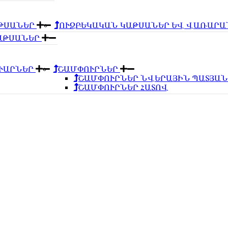
ԹՍԱՆԵՐ
ՈՒԶԲԵԿԱԿԱՆ ԿԱԹՍԱՆԵՐ ԵՎ ՎԱՌԱՐ
ԿԱԹՍԱՆԵՐ
ՈՒԱՐՆԵՐ
ՇԱՄՓՈՒՐՆԵՐ
ՇԱՄՓՈՒՐՆԵՐ ՆՎԵՐԱՅԻՆ ՊԱՏՅԱ
ՇԱՄՓՈՒՐՆԵՐ ՀԱՏՈՎ