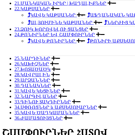
21.ՄԱՆԿԱԿԱՆ ԻՐԵՐ | ԽԱՂԱԼԻՔՆԵՐ
22.ԿԱԹՍԱՆԵՐ
ԿԱՎԵ ԿԱԹՍԱՆԵՐ
ԱՖՂԱՆԱԿԱՆ ԿԱ
ԱԼՅՈՒՄԻՆԵ ԿԱԹՍԱՆԵՐ
ՆԵՐԺԻՑ 
23.ՁՈՒԿ ԽՈՐՈՎԵԼՈՒ ՑԱՆՑԵՐ
24.ԹՈՆԻՐՆԵՐ ԵՎ ՇԱՄՓՈՒՐՆԵՐ
ԿԱՎԵ ԹՈՆԻՐՆԵՐ
ԹՈՆԻՐԻ ԱՔՍԵՍ
25.ՆԱՐԴԻՆԵՐ
26.ԿԱԽԻՉՆԵՐ
27.ԽՈՏԱԾԱԾԿ
28.ԿԱՎՐԱԼԻՆ
29.ԱՐՁԱՆՆԵՐ
30.ԴԱՆԱԿՆԵՐ
31.ԿԱՎԵ ԿԵՑԻՆԵՐ
32.ՆԱՐԳԻԼԱՆԵՐ
33.ԳԻՆՈՒ ՏԱԿԴԻՐՆԵՐ
34.ՍՓՌՈՑՆԵՐ և ԱՔՍԵՍՈՒԱՐՆԵՐ
35.ԿԱՎԵ ԾԱՂԿԱՄԱՆՆԵՐ
36.ԺԱՄԱՑՈՒՅՑՆԵՐ
ՇԱՄՓՈՒՐՆԵՐ ՀԱՏՈՎ