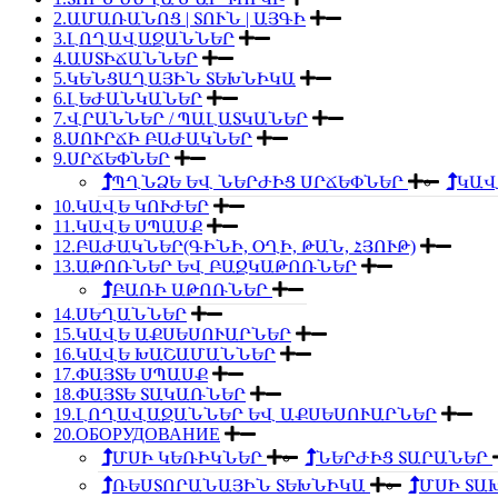
2.ԱՄԱՌԱՆՈՑ | ՏՈՒՆ | ԱՅԳԻ
3.ԼՈՂԱՎԱԶԱՆՆԵՐ
4.ԱՍՏԻՃԱՆՆԵՐ
5.ԿԵՆՑԱՂԱՅԻՆ ՏԵԽՆԻԿԱ
6.ԼԵԺԱՆԿԱՆԵՐ
7.ՎՐԱՆՆԵՐ / ՊԱԼԱՏԿԱՆԵՐ
8.ՍՈՒՐՃԻ ԲԱԺԱԿՆԵՐ
9.ՍՐՃԵՓՆԵՐ
ՊՂՆՁԵ ԵՎ ՆԵՐԺԻՑ ՍՐՃԵՓՆԵՐ
ԿԱՎ
10.ԿԱՎԵ ԿՈՒԺԵՐ
11.ԿԱՎԵ ՍՊԱՍՔ
12.ԲԱԺԱԿՆԵՐ(ԳԻՆԻ, ՕՂԻ, ԹԱՆ, ՀՅՈՒԹ)
13.ԱԹՈՌՆԵՐ ԵՎ ԲԱԶԿԱԹՈՌՆԵՐ
ԲԱՌԻ ԱԹՈՌՆԵՐ
14.ՍԵՂԱՆՆԵՐ
15.ԿԱՎԵ ԱՔՍԵՍՈՒԱՐՆԵՐ
16.ԿԱՎԵ ԽԱՇԱՄԱՆՆԵՐ
17.ՓԱՅՏԵ ՍՊԱՍՔ
18.ՓԱՅՏԵ ՏԱԿԱՌՆԵՐ
19.ԼՈՂԱՎԱԶԱՆՆԵՐ ԵՎ ԱՔՍԵՍՈՒԱՐՆԵՐ
20.ОБОРУДОВАНИЕ
ՄՍԻ ԿԵՌԻԿՆԵՐ
ՆԵՐԺԻՑ ՏԱՐԱՆԵՐ
ՌԵՍՏՈՐԱՆԱՅԻՆ ՏԵԽՆԻԿԱ
ՄՍԻ ՏԱ