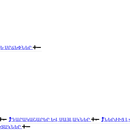
Ե ՍՐՃԵՓՆԵՐ
ԴԱՐԱԿԱՇԱՐԵՐ ԵՎ ՍԱՅԼԱԿՆԵՐ
ՆԵՐԺԻՑ 
ԽՏԱԿՆԵՐ