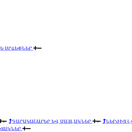
Ե ՍՐՃԵՓՆԵՐ
ԴԱՐԱԿԱՇԱՐԵՐ ԵՎ ՍԱՅԼԱԿՆԵՐ
ՆԵՐԺԻՑ 
ԽՏԱԿՆԵՐ