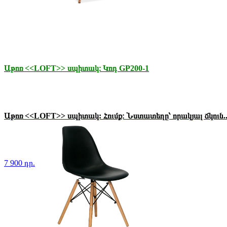
Աթոռ <<LOFT>> սպիտակ։ Կոդ GP200-1
Աթոռ <<LOFT>> սպիտակ: Հումք։ Նստատեղը՝ որակյալ ճկուն..
7 900 դր.