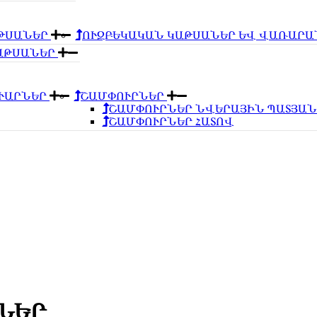
ԹՍԱՆԵՐ
ՈՒԶԲԵԿԱԿԱՆ ԿԱԹՍԱՆԵՐ ԵՎ ՎԱՌԱՐ
ԿԱԹՍԱՆԵՐ
ՈՒԱՐՆԵՐ
ՇԱՄՓՈՒՐՆԵՐ
ՇԱՄՓՈՒՐՆԵՐ ՆՎԵՐԱՅԻՆ ՊԱՏՅԱ
ՇԱՄՓՈՒՐՆԵՐ ՀԱՏՈՎ
ՆԵՐ