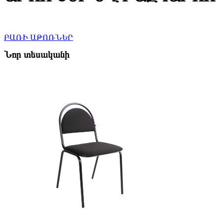
ԲԱՌԻ ԱԹՈՌՆԵՐ
Նոր տեսականի