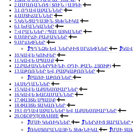
2.ԱՄԱՌԱՆՈՑ | ՏՈՒՆ | ԱՅԳԻ
3.ԼՈՂԱՎԱԶԱՆՆԵՐ
4.ԱՍՏԻՃԱՆՆԵՐ
5.ԿԵՆՑԱՂԱՅԻՆ ՏԵԽՆԻԿԱ
6.ԼԵԺԱՆԿԱՆԵՐ
7.ՎՐԱՆՆԵՐ / ՊԱԼԱՏԿԱՆԵՐ
8.ՍՈՒՐՃԻ ԲԱԺԱԿՆԵՐ
9.ՍՐՃԵՓՆԵՐ
ՊՂՆՁԵ ԵՎ ՆԵՐԺԻՑ ՍՐՃԵՓՆԵՐ
ԿԱՎ
10.ԿԱՎԵ ԿՈՒԺԵՐ
11.ԿԱՎԵ ՍՊԱՍՔ
12.ԲԱԺԱԿՆԵՐ(ԳԻՆԻ, ՕՂԻ, ԹԱՆ, ՀՅՈՒԹ)
13.ԱԹՈՌՆԵՐ ԵՎ ԲԱԶԿԱԹՈՌՆԵՐ
ԲԱՌԻ ԱԹՈՌՆԵՐ
14.ՍԵՂԱՆՆԵՐ
15.ԿԱՎԵ ԱՔՍԵՍՈՒԱՐՆԵՐ
16.ԿԱՎԵ ԽԱՇԱՄԱՆՆԵՐ
17.ՓԱՅՏԵ ՍՊԱՍՔ
18.ՓԱՅՏԵ ՏԱԿԱՌՆԵՐ
19.ԼՈՂԱՎԱԶԱՆՆԵՐ ԵՎ ԱՔՍԵՍՈՒԱՐՆԵՐ
20.ОБОРУДОВАНИЕ
ՄՍԻ ԿԵՌԻԿՆԵՐ
ՆԵՐԺԻՑ ՏԱՐԱՆԵՐ
ՌԵՍՏՈՐԱՆԱՅԻՆ ՏԵԽՆԻԿԱ
ՄՍԻ ՏԱ