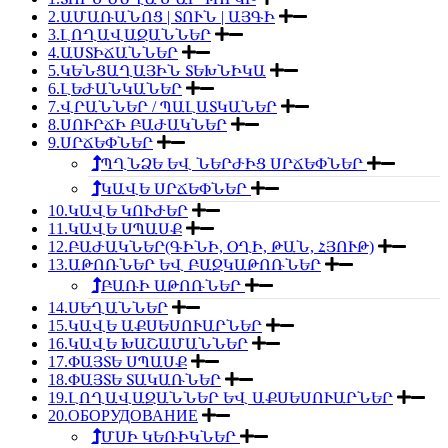
2.ԱՄԱՌԱՆՈՑ | ՏՈՒՆ | ԱՅԳԻ
3.ԼՈՂԱՎԱԶԱՆՆԵՐ
4.ԱՍՏԻՃԱՆՆԵՐ
5.ԿԵՆՑԱՂԱՅԻՆ ՏԵԽՆԻԿԱ
6.ԼԵԺԱՆԿԱՆԵՐ
7.ՎՐԱՆՆԵՐ / ՊԱԼԱՏԿԱՆԵՐ
8.ՍՈՒՐՃԻ ԲԱԺԱԿՆԵՐ
9.ՍՐՃԵՓՆԵՐ
ՊՂՆՁԵ ԵՎ ՆԵՐԺԻՑ ՍՐՃԵՓՆԵՐ
ԿԱՎԵ ՍՐՃԵՓՆԵՐ
10.ԿԱՎԵ ԿՈՒԺԵՐ
11.ԿԱՎԵ ՍՊԱՍՔ
12.ԲԱԺԱԿՆԵՐ(ԳԻՆԻ, ՕՂԻ, ԹԱՆ, ՀՅՈՒԹ)
13.ԱԹՈՌՆԵՐ ԵՎ ԲԱԶԿԱԹՈՌՆԵՐ
ԲԱՌԻ ԱԹՈՌՆԵՐ
14.ՍԵՂԱՆՆԵՐ
15.ԿԱՎԵ ԱՔՍԵՍՈՒԱՐՆԵՐ
16.ԿԱՎԵ ԽԱՇԱՄԱՆՆԵՐ
17.ՓԱՅՏԵ ՍՊԱՍՔ
18.ՓԱՅՏԵ ՏԱԿԱՌՆԵՐ
19.ԼՈՂԱՎԱԶԱՆՆԵՐ ԵՎ ԱՔՍԵՍՈՒԱՐՆԵՐ
20.ОБОРУДОВАНИЕ
ՄՍԻ ԿԵՌԻԿՆԵՐ