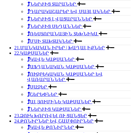
ՆԵՐԺԻՑ ՏԱՐԱՆԵՐ
ԴԱՐԱԿԱՇԱՐԵՐ ԵՎ ՍԱՅԼԱԿՆԵՐ
ՆԵՐԺԻՑ ԼՎԱՑԱՐԱՆՆԵՐ
ՆԵՐԺԻՑ ՍԵՂԱՆՆԵՐ
ՌԵՍՏՈՐԱՆԱՅԻՆ ՏԵԽՆԻԿԱ
ՄՍԻ ՏԱԽՏԱԿՆԵՐ
21.ՄԱՆԿԱԿԱՆ ԻՐԵՐ | ԽԱՂԱԼԻՔՆԵՐ
22.ԿԱԹՍԱՆԵՐ
ԿԱՎԵ ԿԱԹՍԱՆԵՐ
ԱՖՂԱՆԱԿԱՆ ԿԱԹՍԱՆԵՐ
ՈՒԶԲԵԿԱԿԱՆ ԿԱԹՍԱՆԵՐ ԵՎ
ՎԱՌԱՐԱՆՆԵՐ
ՍԱՋԵՐ
ՇԵՐԵՓՆԵՐ
ԱԼՅՈՒՄԻՆԵ ԿԱԹՍԱՆԵՐ
ՆԵՐԺԻՑ ԿԱԹՍԱՆԵՐ
23.ՁՈՒԿ ԽՈՐՈՎԵԼՈՒ ՑԱՆՑԵՐ
24.ԹՈՆԻՐՆԵՐ ԵՎ ՇԱՄՓՈՒՐՆԵՐ
ԿԱՎԵ ԹՈՆԻՐՆԵՐ