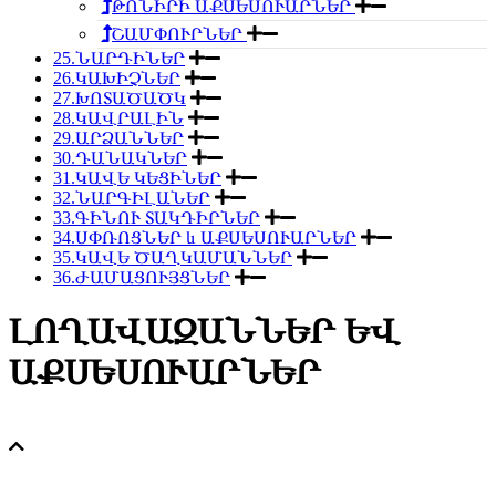
ԹՈՆԻՐԻ ԱՔՍԵՍՈՒԱՐՆԵՐ
ՇԱՄՓՈՒՐՆԵՐ
25.ՆԱՐԴԻՆԵՐ
26.ԿԱԽԻՉՆԵՐ
27.ԽՈՏԱԾԱԾԿ
28.ԿԱՎՐԱԼԻՆ
29.ԱՐՁԱՆՆԵՐ
30.ԴԱՆԱԿՆԵՐ
31.ԿԱՎԵ ԿԵՑԻՆԵՐ
32.ՆԱՐԳԻԼԱՆԵՐ
33.ԳԻՆՈՒ ՏԱԿԴԻՐՆԵՐ
34.ՍՓՌՈՑՆԵՐ և ԱՔՍԵՍՈՒԱՐՆԵՐ
35.ԿԱՎԵ ԾԱՂԿԱՄԱՆՆԵՐ
36.ԺԱՄԱՑՈՒՅՑՆԵՐ
ԼՈՂԱՎԱԶԱՆՆԵՐ ԵՎ
ԱՔՍԵՍՈՒԱՐՆԵՐ